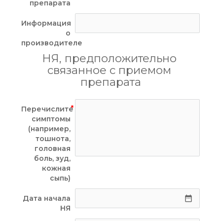
препарата
Информация
о
производителе
НЯ, предположительно 
связанное с приемом 
препарата
Перечислите
симптомы
(например,
тошнота,
головная
боль, зуд,
кожная
сыпь)
Дата начала
date_range
НЯ