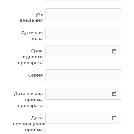
Путь
введения
Суточная
доза
Срок
date_range
годности
препарата
Серия
Дата начала
date_range
приема
препарата
Дата
date_range
прекращения
приема