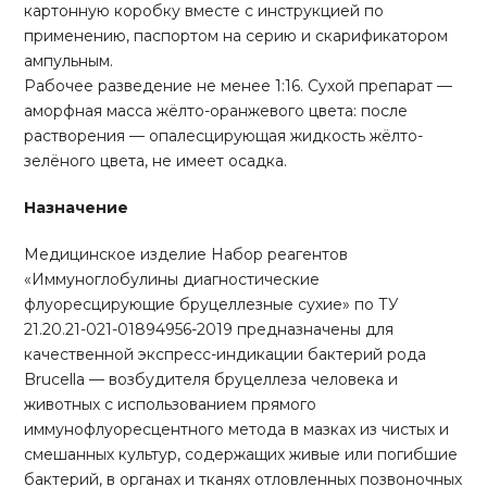
картонную коробку вместе с инструкцией по
применению, паспортом на серию и скарификатором
ампульным.
Рабочее разведение не менее 1:16. Сухой препарат —
аморфная масса жёлто-оранжевого цвета: после
растворения — опалесцирующая жидкость жёлто-
зелёного цвета, не имеет осадка.
Назначение
Медицинское изделие Набор реагентов
«Иммуноглобулины диагностические
флуоресцирующие бруцеллезные сухие» по ТУ
21.20.21-021-01894956-2019 предназначены для
качественной экспресс-индикации бактерий рода
Brucella — возбудителя бруцеллеза человека и
животных с использованием прямого
иммунофлуоресцентного метода в мазках из чистых и
смешанных культур, содержащих живые или погибшие
бактерий, в органах и тканях отловленных позвоночных