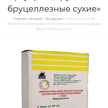
бpуцеллезные сухие»
Главная страница
»
Продукция
»
Набор реагентов
«Иммуноглобулины диагностические флуоpесциpующие
бpуцеллезные сухие»