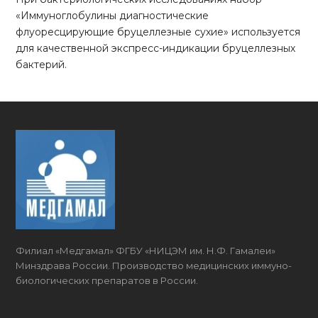
«Иммуноглобулины диагностические
флуоресцирующие бруцеллезные сухие» используется
для качественной экспресс-индикации бруцеллезных
бактерий.
Филиал «Медгамал» ФГБУ «НИЦЭМ им. Н.Ф. Гамалеи»
Минздрава России. Производство медицинских имму­но­
биоло­гических препаратов в России.