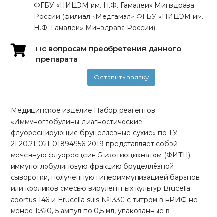
ФГБУ «НИЦЭМ им. Н.Ф. Гамалеи» Минздрава
России (филиал «Медгамал» ФГБУ «НИЦЭМ им.
Н.Ф. Гамалеи» Минздрава России)
По вопросам преобретения данного
препарата
Оставить заявку
Медицинское изделие Набор реагентов
«Иммуноглобулины диагностические
флуоресцирующие бруцеллезные сухие» по ТУ
21.20.21-021-01894956-2019 представляет собой
меченную флуоресцеин-5-изотиоцианатом (ФИТЦ)
иммуноглобулиновую фракцию бруцеллёзной
сыворотки, полученную гипериммунизацией баранов
или кроликов смесью вирулентных культур Brucella
abortus 146 и Brucella suis №1330 с титром в нРИФ не
менее 1:320, 5 ампул по 0,5 мл, упакованные в