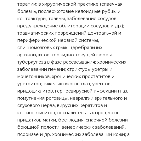
терапии: в хирургической практике (спаечная
болезнь, послеожоговые келоидные рубцы и
контрактуры, травмы, заболевания сосудов,
предупреждение облитерации сосудов и др.);
травматических повреждений центральной и
периферической нервной системы,
спинномозговых грыж, церебральных
арахноидитов; торпидно-текущей формы
туберкулеза в фазе рассасывания; хронических
заболеваний печени; стриктуры уретры и
мочеточников, хронических простатитов и
уретритов; тяжелых ожогов глаз, увеитов,
иридоциклитов, герпесвирусной инфекции глаз,
помутнения роговицы, невралгии зрительного и
слухового нерва, вирусных кератитов и
конъюнктивитов; воспалительных процессов
придатков матки, бесплодия; спаечной болезни
брюшной полости; венерических заболеваний,
псориазе и др. хронических заболеваний кожи; а