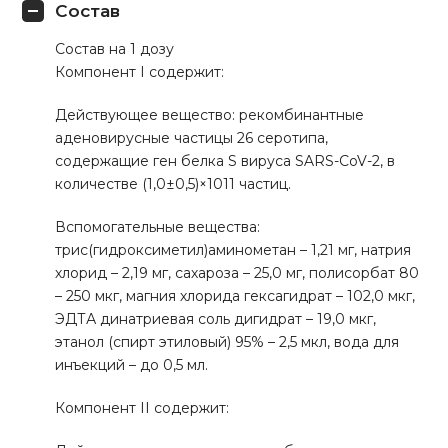
Состав
Состав на 1 дозу
Компонент I содержит:
Действующее вещество: рекомбинантные
аденовирусные частицы 26 серотипа,
содержащие ген белка S вируса SARS-CoV-2, в
количестве (1,0±0,5)×1011 частиц.
Вспомогательные вещества:
трис(гидроксиметил)аминометан – 1,21 мг, натрия
хлорид – 2,19 мг, сахароза – 25,0 мг, полисорбат 80
– 250 мкг, магния хлорида гексагидрат – 102,0 мкг,
ЭДТА динатриевая соль дигидрат – 19,0 мкг,
этанол (спирт этиловый) 95% – 2,5 мкл, вода для
инъекций – до 0,5 мл.
Компонент II содержит: