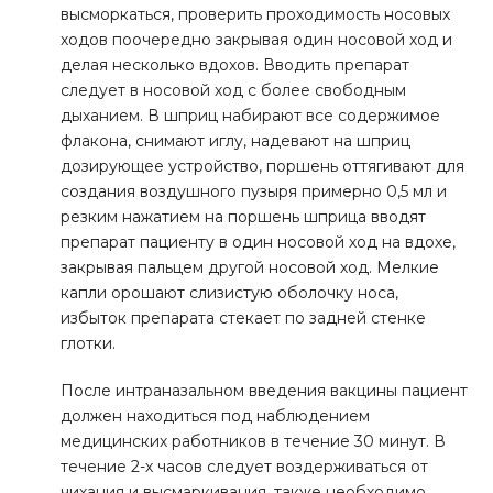
высморкаться, проверить проходимость носовых
ходов поочередно закрывая один носовой ход и
делая несколько вдохов. Вводить препарат
следует в носовой ход с более свободным
дыханием. В шприц набирают все содержимое
флакона, снимают иглу, надевают на шприц
дозирующее устройство, поршень оттягивают для
создания воздушного пузыря примерно 0,5 мл и
резким нажатием на поршень шприца вводят
препарат пациенту в один носовой ход на вдохе,
закрывая пальцем другой носовой ход. Мелкие
капли орошают слизистую оболочку носа,
избыток препарата стекает по задней стенке
глотки.
После интраназальном введения вакцины пациент
должен находиться под наблюдением
медицинских работников в течение 30 минут. В
течение 2-х часов следует воздерживаться от
чихания и высмаркивания, также необходимо