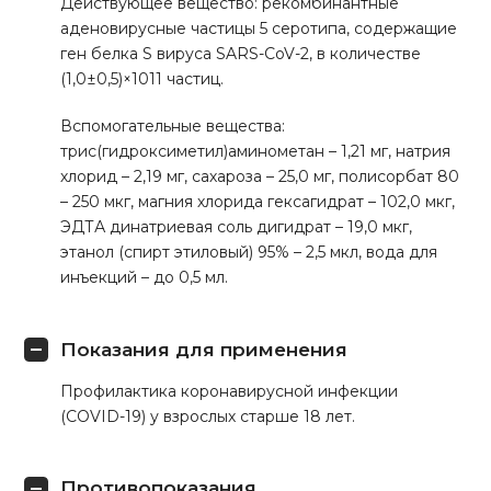
Действующее вещество: рекомбинантные
аденовирусные частицы 5 серотипа, содержащие
ген белка S вируса SARS-CoV-2, в количестве
(1,0±0,5)×1011 частиц.
Вспомогательные вещества:
трис(гидроксиметил)аминометан – 1,21 мг, натрия
хлорид – 2,19 мг, сахароза – 25,0 мг, полисорбат 80
– 250 мкг, магния хлорида гексагидрат – 102,0 мкг,
ЭДТА динатриевая соль дигидрат – 19,0 мкг,
этанол (спирт этиловый) 95% – 2,5 мкл, вода для
инъекций – до 0,5 мл.
Показания для применения
Профилактика коронавирусной инфекции
(COVID-19) у взрослых старше 18 лет.
Противопоказания