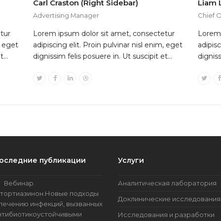
Carl Craston (Right Sidebar)
Liam L
Advertising Manager
Chief O
tur
Lorem ipsum dolor sit amet, consectetur
Lorem 
, eget
adipiscing elit. Proin pulvinar nisl enim, eget
adipisc
et…
dignissim felis posuere in. Ut suscipit et…
digniss
Twitter
Facebook
Linkedin
Dribbble
Twit
оследние публикации
Услуги
Вебинар.
Аналитическая лаборатория
тортиазинон.Новые подходы
Доклинические исследования
 лечению инфекций, вызванных
нтибиотикоустойчивыми
Исследования и разработки