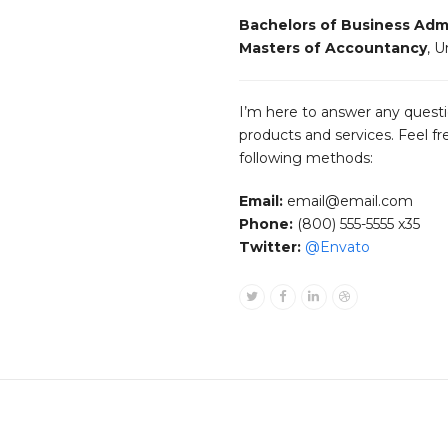
Bachelors of Business Admi
Masters of Accountancy
, U
I’m here to answer any quest
products and services. Feel f
following methods:
Email:
email@email.com
Phone:
(800) 555-5555 x35
Twitter:
@Envato
Twitter
Facebook
Linkedin
Dribbble