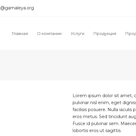
@gamaleya.org
Главная
О компании
Услуги
Продукция
Прод
Lorem ipsum dolor sit amet, co
pulvinar nisl enim, eget dignis
facilisis posuere. Nulla iaculi
eros metus. Sed tincidunt aug
Fusce id pulvinar sem. Maecena
lobortis eros ut sagittis.