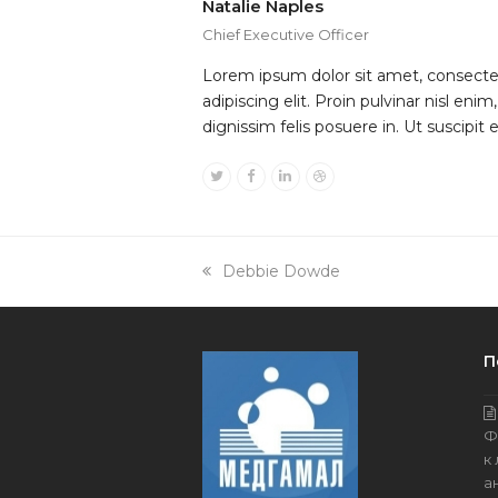
Natalie Naples
Chief Executive Officer
Lorem ipsum dolor sit amet, consecte
adipiscing elit. Proin pulvinar nisl enim
dignissim felis posuere in. Ut suscipit 
Twitter
Facebook
Linkedin
Dribbble
previous
Debbie Dowde
post:
П
Ф
к
а