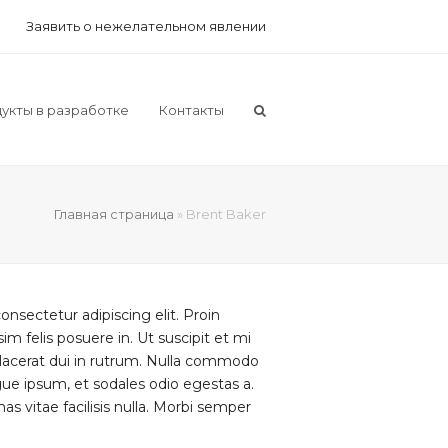
Заявить о нежелательном явлении
укты в разработке
Контакты
Главная страница
»
Brent Baker
nsectetur adipiscing elit. Proin
sim felis posuere in. Ut suscipit et mi
s placerat dui in rutrum. Nulla commodo
ue ipsum, et sodales odio egestas a.
s vitae facilisis nulla. Morbi semper