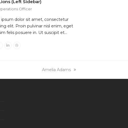
ions (Left Sidebar)
perations Officer
ipsum dolor sit amet, consectetur
ing elit. Proin pulvinar nisl enim, eget
im felis posuere in. Ut suscipit et…
ter
Facebook
Linkedin
Dribbble
next
Amelia Adams
post: