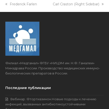
previous
next
Frederick Farlen
Carl Craston (Right Sidebar)
post:
post:
Филиал «Медгамал» ФГБУ «НИЦЭМ им. Н.Ф. Гамалеи»
Минздрава России. Производство медицинских имму­но­
биоло­гических препаратов в России.
Последние публикации
Вебинар. Фтортиазинон.Новые подходы к лечению
инфекций, вызванных антибиотикоустойчивыми