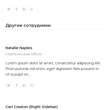
Twitter
Facebook
Linkedin
Dribbble
Другие сотрудники
Natalie Naples
Chief Executive Officer
Lorem ipsum dolor sit amet, consectetur adipiscing elit.
Proin pulvinar nisl enim, eget dignissim felis posuere in.
Ut suscipit et…
Twitter
Facebook
Linkedin
Dribbble
Carl Craston (Right Sidebar)