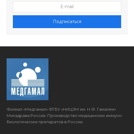
Подписаться
Филиал «Медгамал» ФГБУ «НИЦЭМ им. Н.Ф. Гамалеи»
Минздрава России. Производство медицинских имму­но­
биоло­гических препаратов в России.