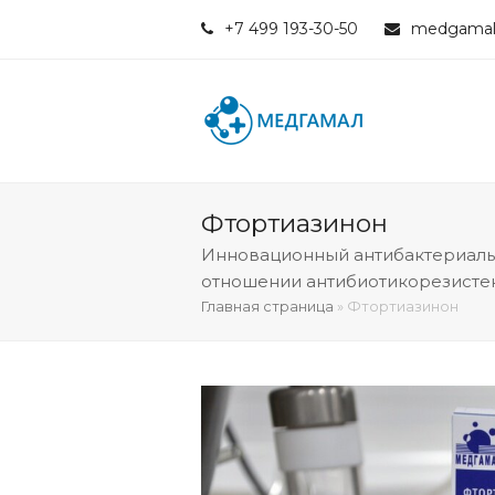
+7 499 193-30-50
medgamal
Фтортиазинон
Инновационный антибактериаль
отношении антибиотикорезистен
Главная страница
»
Фтортиазинон