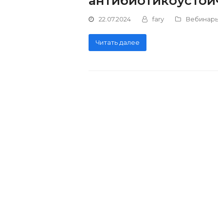
антибиотикоустой
22.07.2024
fary
Вебинар
Читать далее