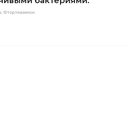
чивыми бактериями.
ы
,
Фтортиазинон