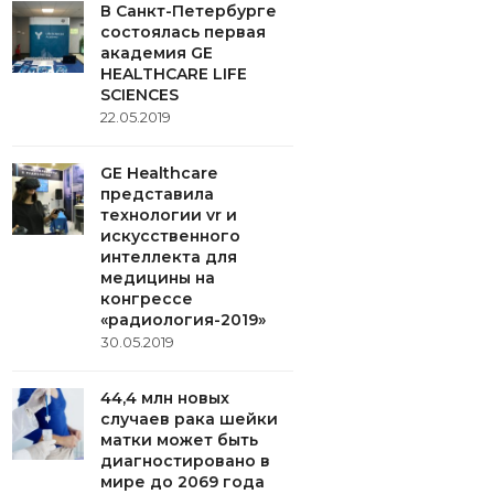
В Санкт-Петербурге
состоялась первая
академия GE
HEALTHCARE LIFE
SCIENCES
22.05.2019
GE Healthcare
представила
технологии vr и
искусcтвенного
интеллекта для
медицины на
конгрессе
«радиология-2019»
30.05.2019
44,4 млн новых
случаев рака шейки
матки может быть
диагностировано в
мире до 2069 года