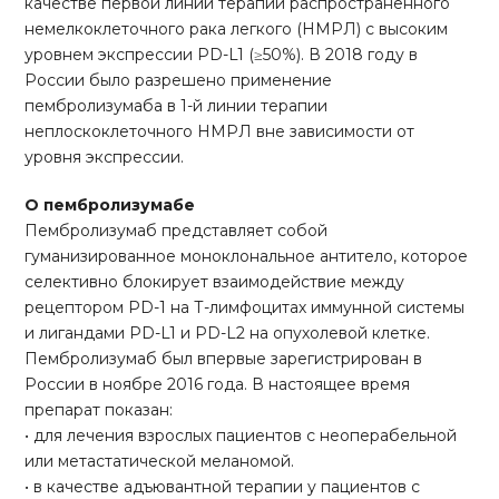
качестве первой линии терапии распространенного
немелкоклеточного рака легкого (НМРЛ) с высоким
уровнем экспрессии PD-L1 (≥50%). В 2018 году в
России было разрешено применение
пембролизумаба в 1-й линии терапии
неплоскоклеточного НМРЛ вне зависимости от
уровня экспрессии.
О пембролизумабе
Пембролизумаб представляет собой
гуманизированное моноклональное антитело, которое
селективно блокирует взаимодействие между
рецептором PD-1 на Т-лимфоцитах иммунной системы
и лигандами PD-L1 и PD-L2 на опухолевой клетке.
Пембролизумаб был впервые зарегистрирован в
России в ноябре 2016 года. В настоящее время
препарат показан:
• для лечения взрослых пациентов с неоперабельной
или метастатической меланомой.
• в качестве адъювантной терапии у пациентов с