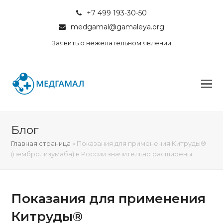
+7 499 193-30-50
medgamal@gamaleya.org
Заявить о нежелательном явлении
Блог
Главная страница
»
Показания для применения Китруды®
(пембролизумаба) в России значительно расширены
Показания для применения
Китруды®