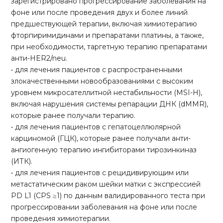
зарегистрировано прогрессирование заболевания на
фоне или после проведения двух и более линий
предшествующей терапии, включая химиотерапию
фторпиримидинами и препаратами платины, а также,
при необходимости, таргетную терапию препаратами
анти-HER2/neu.
• для лечения пациентов с распространенными
злокачественными новообразованиями с высоким
уровнем микросателлитной нестабильности (MSI-H),
включая нарушения системы репарации ДНК (dMMR),
которые ранее получали терапию.
• для лечения пациентов с гепатоцеллюлярной
карциномой (ГЦК), которые ранее получали анти-
ангиогенную терапию ингибиторами тирозинкиназ
(ИТК).
• для лечения пациентов с рецидивирующим или
метастатическим раком шейки матки с экспрессией
PD L1 (CPS ≥1) по данным валидированного теста при
прогрессировании заболевания на фоне или после
проведения химиотерапии.