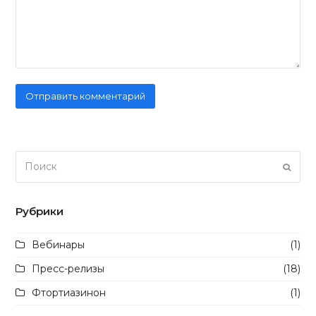
Поиск
Отпра
Рубрики
Вебинары
(1)
Пресс-релизы
(18)
Фтортиазинон
(1)