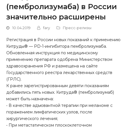
(пембролизумаба) в России
значительно расширены
10.04.2019
fary
Пресс-релизы
Регистрация в России новых показаний к применению
Китруды® — PD-1-ингибитора пембролизумаба.
Обновленная инструкция по медицинскому
применению препарата одобрена Министерством
здравоохранения РФ и размещена на сайте
Государственного реестра лекарственных средств
(ГРЛС).
К ранее зарегистрированным девяти показаниям
добавились пять новых. Китруда® (пембролизумаб)
может быть назначена:
• В качестве адъювантной терапии при меланоме с
поражением лимфатических узлов, после
хирургического лечения;
• При метастатическом плоскоклеточном