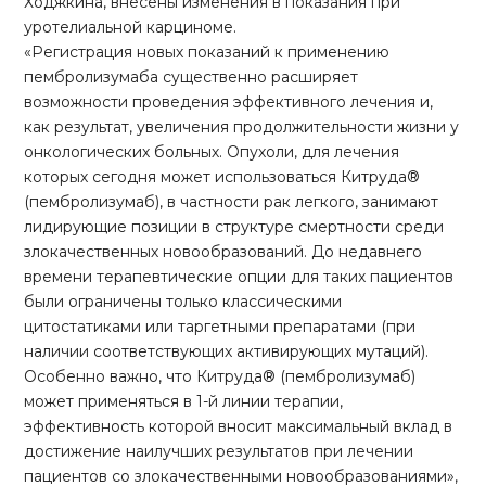
Ходжкина, внесены изменения в показания при
уротелиальной карциноме.
«Регистрация новых показаний к применению
пембролизумаба существенно расширяет
возможности проведения эффективного лечения и,
как результат, увеличения продолжительности жизни у
онкологических больных. Опухоли, для лечения
которых сегодня может использоваться Китруда®
(пембролизумаб), в частности рак легкого, занимают
лидирующие позиции в структуре смертности среди
злокачественных новообразований. До недавнего
времени терапевтические опции для таких пациентов
были ограничены только классическими
цитостатиками или таргетными препаратами (при
наличии соответствующих активирующих мутаций).
Особенно важно, что Китруда® (пембролизумаб)
может применяться в 1-й линии терапии,
эффективность которой вносит максимальный вклад в
достижение наилучших результатов при лечении
пациентов со злокачественными новообразованиями»,