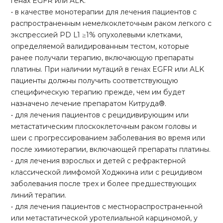
генах EGFR или ALK.
• в качестве монотерапии для лечения пациентов с
распространенным немелкоклеточным раком легкого с
экспрессией PD L1 ≥1% опухолевыми клетками,
определяемой валидированным тестом, которые
ранее получали терапию, включающую препараты
платины. При наличии мутаций в генах EGFR или ALK
пациенты должны получить соответствующую
специфическую терапию прежде, чем им будет
назначено лечение препаратом Китруда®.
• для лечения пациентов с рецидивирующим или
метастатическим плоскоклеточным раком головы и
шеи с прогрессированием заболевания во время или
после химиотерапии, включающей препараты платины.
• для лечения взрослых и детей с рефрактерной
классической лимфомой Ходжкина или с рецидивом
заболевания после трех и более предшествующих
линий терапии.
• для лечения пациентов с местнораспространенной
или метастатической уротелиальной карциномой, у