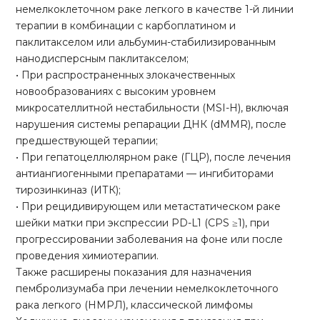
немелкоклеточном раке легкого в качестве 1-й линии
терапии в комбинации с карбоплатином и
паклитакселом или альбумин-стабилизированным
нанодисперсным паклитакселом;
• При распространенных злокачественных
новообразованиях с высоким уровнем
микросателлитной нестабильности (MSI-H), включая
нарушения системы репарации ДНК (dMMR), после
предшествующей терапии;
• При гепатоцеллюлярном раке (ГЦР), после лечения
антиангиогенными препаратами — ингибиторами
тирозинкиназ (ИТК);
• При рецидивирующем или метастатическом раке
шейки матки при экспрессии PD-L1 (CPS ≥1), при
прогрессировании заболевания на фоне или после
проведения химиотерапии.
Также расширены показания для назначения
пембролизумаба при лечении немелкоклеточного
рака легкого (НМРЛ), классической лимфомы