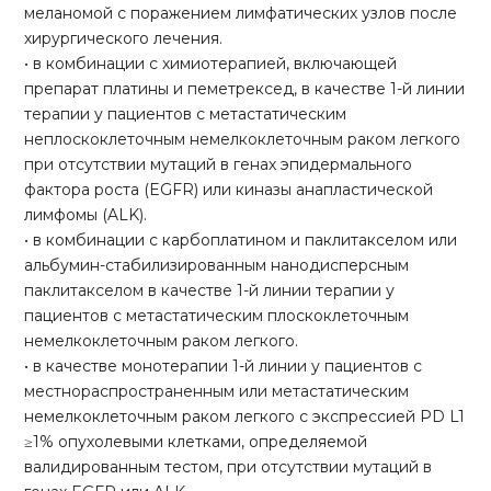
меланомой с поражением лимфатических узлов после
хирургического лечения.
• в комбинации с химиотерапией, включающей
препарат платины и пеметрексед, в качестве 1-й линии
терапии у пациентов с метастатическим
неплоскоклеточным немелкоклеточным раком легкого
при отсутствии мутаций в генах эпидермального
фактора роста (EGFR) или киназы анапластической
лимфомы (ALK).
• в комбинации с карбоплатином и паклитакселом или
альбумин-стабилизированным нанодисперсным
паклитакселом в качестве 1-й линии терапии у
пациентов с метастатическим плоскоклеточным
немелкоклеточным раком легкого.
• в качестве монотерапии 1-й линии у пациентов с
местнораспространенным или метастатическим
немелкоклеточным раком легкого c экспрессией PD L1
≥1% опухолевыми клетками, определяемой
валидированным тестом, при отсутствии мутаций в